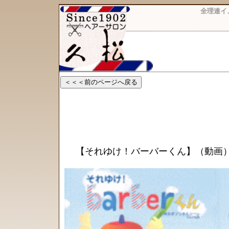
全理連イ
【それゆけ！バーバーくん】（動画